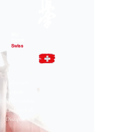
IKU
Karate
Swiss
KARATE
Gehorsam
Respekt
Willensstärke​
Leidenschaft
Disziplin